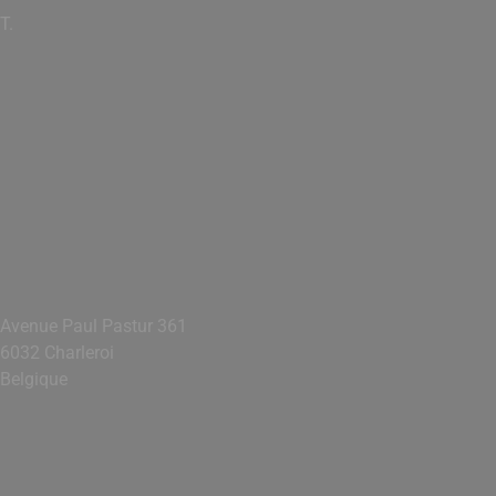
T.
+32 (0) 71 299 140
info@comaseinfo.be
Nous suivre
Linkedin
Adresse
Avenue Paul Pastur 361
6032 Charleroi
Belgique
Navigation