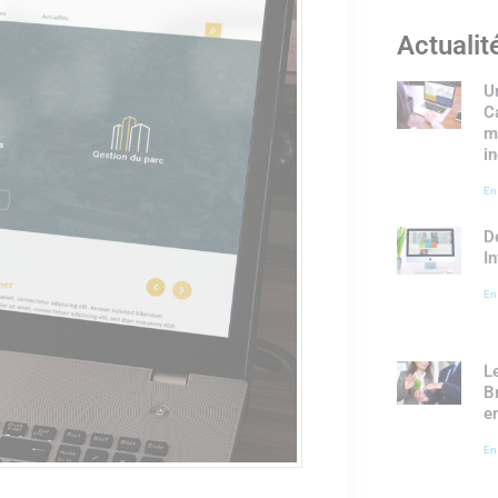
Actualit
U
C
m
i
En
D
I
En
L
B
e
En