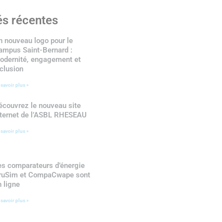
és récentes
n nouveau logo pour le
ampus Saint-Bernard :
odernité, engagement et
nclusion
 savoir plus »
écouvrez le nouveau site
nternet de l’ASBL RHESEAU
 savoir plus »
es comparateurs d’énergie
ruSim et CompaCwape sont
n ligne
 savoir plus »