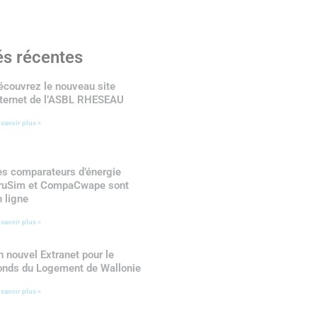
és récentes
écouvrez le nouveau site
nternet de l’ASBL RHESEAU
 savoir plus »
es comparateurs d’énergie
ruSim et CompaCwape sont
n ligne
 savoir plus »
n nouvel Extranet pour le
onds du Logement de Wallonie
 savoir plus »