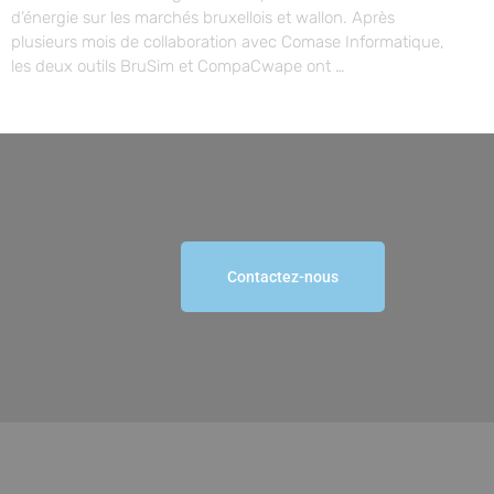
d’énergie sur les marchés bruxellois et wallon. Après
plusieurs mois de collaboration avec Comase Informatique,
les deux outils BruSim et CompaCwape ont …
Contactez-nous