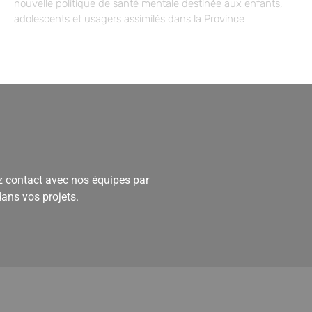
nouvelle politique de santé mentale destinée aux enfants,
adolescents et usagers assimilés dans la Province
 contact avec nos équipes par
dans vos projets.