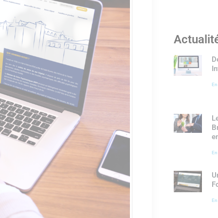
Actualit
D
I
En
L
B
e
En
U
F
En