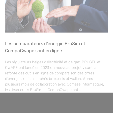
Les comparateurs d’énergie BruSim et
CompaCwape sont en ligne
Les régulateurs belges d’électricité et de gaz, BRUGEL et
CWAPE ont lancé en 2023 un nouveau projet visant la
refonte des outils en ligne de comparaison des offres
d’énergie sur les marchés bruxellois et wallon. Après
plusieurs mois de collaboration avec Comase Informatique,
les deux outils BruSim et CompaCwape ont …