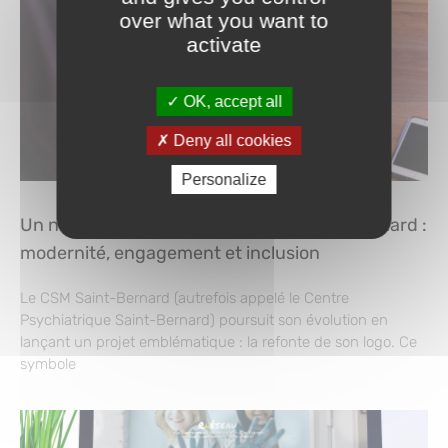
over what you want to
activate
OK, accept all
Deny all cookies
Personalize
Un nouveau logo pour le Campus Saint-Bernard :
modernité, engagement et inclusion
Le CSM Saint-Bernard (autrefois appelé le Centre
Psychiatrique Saint-Bernard) poursuit son évolution en
lançant un projet emblématique : la refonte de son logo. Ce
symbole