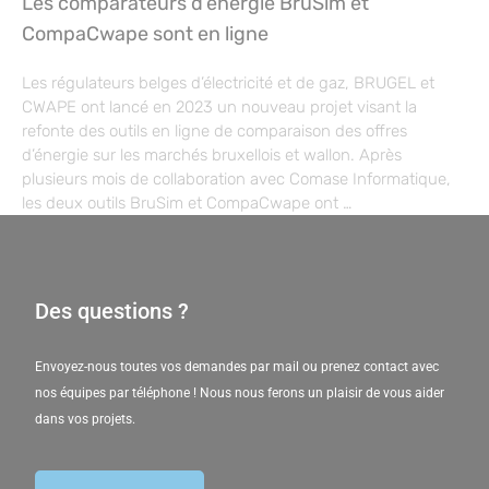
Les comparateurs d’énergie BruSim et
CompaCwape sont en ligne
Les régulateurs belges d’électricité et de gaz, BRUGEL et
CWAPE ont lancé en 2023 un nouveau projet visant la
refonte des outils en ligne de comparaison des offres
d’énergie sur les marchés bruxellois et wallon. Après
plusieurs mois de collaboration avec Comase Informatique,
les deux outils BruSim et CompaCwape ont …
Des questions ?
Envoyez-nous toutes vos demandes par mail ou prenez contact avec
nos équipes par téléphone ! Nous nous ferons un plaisir de vous aider
dans vos projets.