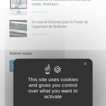
l’ASBL RHESEAU
En savoir plus »
Un nouvel Extranet pour le Fonds du
Logement de Wallonie
En savoir plus »
Suivez-nous
X
This site uses cookies
and gives you control
over what you want to
activate